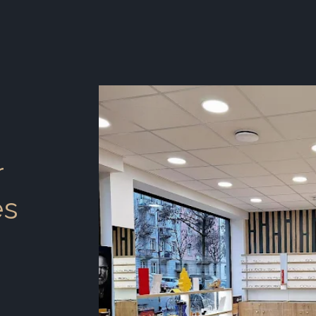
r
r
ès