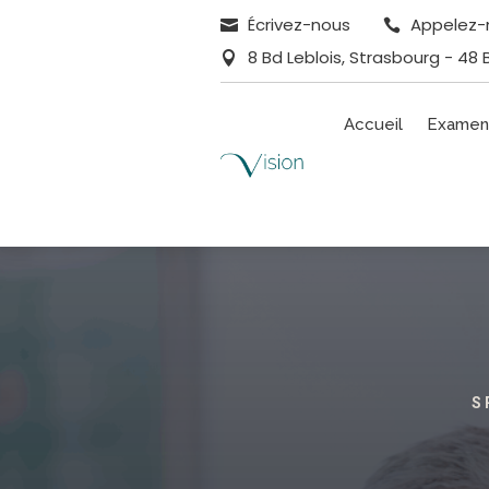
Écrivez-nous
Appelez-


8 Bd Leblois, Strasbourg - 48 

Accueil
Examen
S