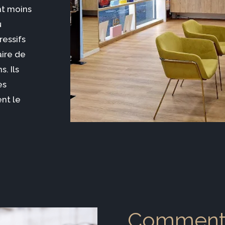
nt moins
u
ressifs
ire de
. Ils
es
ent le
Comment b